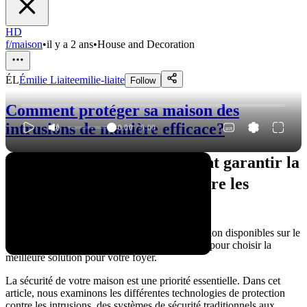
HD
f/maison
•
il y a 2 ans
•
House and Decoration
ÉL
Émilie Liaite
emilie-liaite
Follow
Comment protéger sa maison des
intrusions de manière efficace?
0:00
/
0:00
Vous vous demandez comment garantir la
sécurité de votre maison contre les
intrusions?
Explorez les différentes technologies de protection disponibles sur le
marché, leurs avantages et leurs inconvénients, pour choisir la
meilleure solution pour votre foyer.
La sécurité de votre maison est une priorité essentielle. Dans cet
article, nous examinons les différentes technologies de protection
contre les intrusions, des systèmes de sécurité traditionnels aux