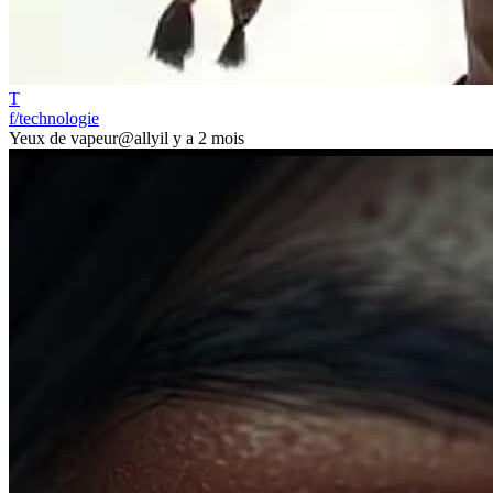
T
f/technologie
Yeux de vapeur
@ally
il y a 2 mois