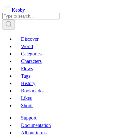
Keoby
Discover
World
Categories
Characters
Flows
Tags
History
Bookmarks
Likes
Shorts
Support
Documentation
All our terms