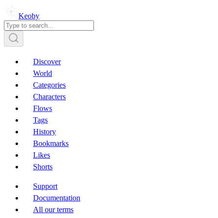
Keoby
Discover
World
Categories
Characters
Flows
Tags
History
Bookmarks
Likes
Shorts
Support
Documentation
All our terms