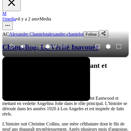
M
f/media
•
il y a 2 ans
•
Media
AC
Alexandre Chantelot
alexandre-chantelot
Follow
Changeling: La Vérité Inavouée
0:00
/
0:00
"Changeling" : un film poignant et
captivant
Un synopsis bouleversant
"Changeling" est un film de 2008 réalisé par Clint Eastwood et
mettant en vedette Angelina Jolie dans le rôle principal. L'histoire se
déroule dans les années 1920 à Los Angeles et est inspirée de faits
réels.
L'histoire suit Christine Collins, une mère célibataire dont le fils de
neuf ans disparaît mystérieusement. Après plusieurs mois d'angoisse,