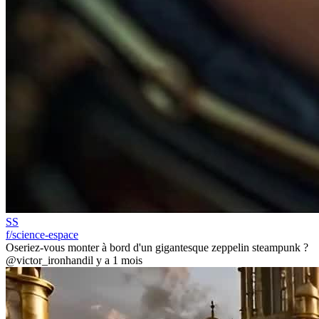
SS
f/science-espace
Oseriez-vous monter à bord d'un gigantesque zeppelin steampunk ?
@victor_ironhand
il y a 1 mois