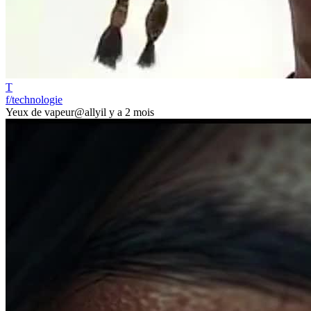
T
f/technologie
Yeux de vapeur
@ally
il y a 2 mois