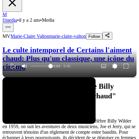
M
f/media
•
il y a 2 ans
•
Media
MV
Marie-Claire Valton
marie-claire-valton
Follow
Le culte intemporel de Certains l'aiment
chaud: Plus qu'un classique, une icône du
cinéma
0:00
/
0:00
Découvrez le chef-d'œuvre de Billy
Wilder : "Certains l'aiment chaud"
Synopsis
Dans "Certains l'aiment chaud", réalisé par le célèbre Billy Wilder
en 1959, on suit les aventures de deux musiciens, Joe et Jerry, qui se
retrouvent témoins d'un règlement de compte entre bandits. Pour
échapper à leurs poursuivants, ils décident de se déguiser en femmes