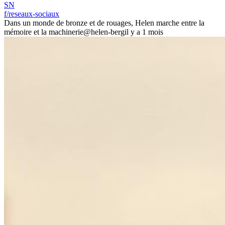
SN
f/reseaux-sociaux
Dans un monde de bronze et de rouages, Helen marche entre la
mémoire et la machinerie
@helen-berg
il y a 1 mois