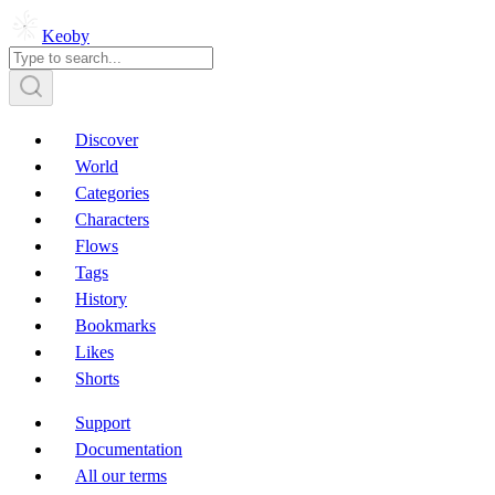
Keoby
Discover
World
Categories
Characters
Flows
Tags
History
Bookmarks
Likes
Shorts
Support
Documentation
All our terms