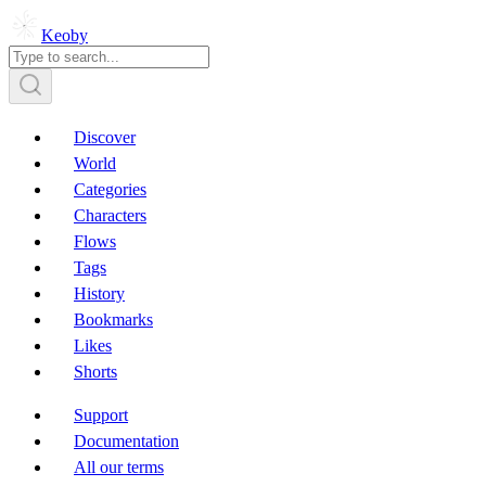
Keoby
Discover
World
Categories
Characters
Flows
Tags
History
Bookmarks
Likes
Shorts
Support
Documentation
All our terms