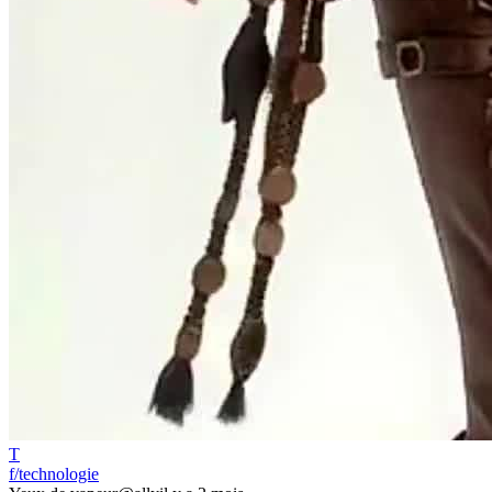
T
f/technologie