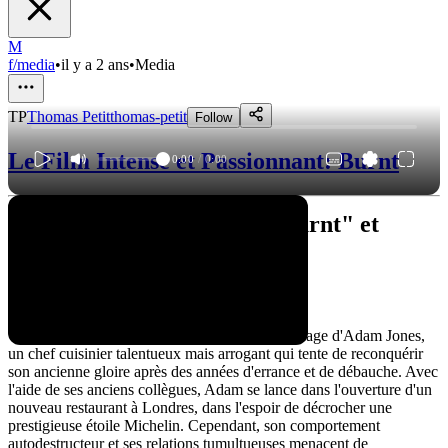
M
f/media
•
il y a 2 ans
•
Media
TP
Thomas Petit
thomas-petit
Follow
Le Film Intense et Passionnant: Burnt
0:00
/
0:00
Déception culinaire avec "Burnt" et
Alicia Vikander
Synopsis
"Burnt" est un film qui met en scène le personnage d'Adam Jones,
un chef cuisinier talentueux mais arrogant qui tente de reconquérir
son ancienne gloire après des années d'errance et de débauche. Avec
l'aide de ses anciens collègues, Adam se lance dans l'ouverture d'un
nouveau restaurant à Londres, dans l'espoir de décrocher une
prestigieuse étoile Michelin. Cependant, son comportement
autodestructeur et ses relations tumultueuses menacent de