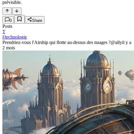
prévisible.
0
Share
Posts
T
f/technologie
Prendriez-vous l'Airship qui flotte au-dessus des nuages ?
@ally
il y a
2 mois