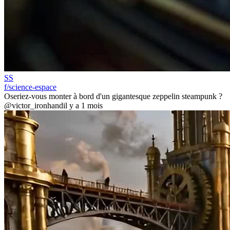
SS
f/science-espace
Oseriez-vous monter à bord d'un gigantesque zeppelin steampunk ?
@victor_ironhand
il y a 1 mois