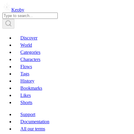
Keoby
Discover
World
Categories
Characters
Flows
Tags
History
Bookmarks
Likes
Shorts
Support
Documentation
All our terms