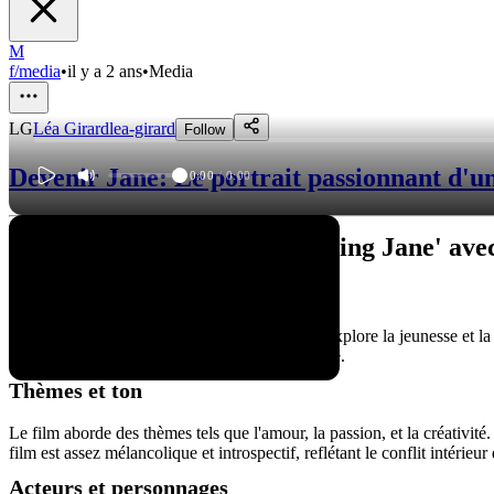
M
f/media
•
il y a 2 ans
•
Media
LG
Léa Girard
lea-girard
Follow
Devenir Jane: Le portrait passionnant d'u
0:00
/
0:00
Un regard sur le film 'Becoming Jane' av
Synopsis du film
'Becoming Jane' est un film biographique qui explore la jeunesse et la
façon dont cette relation a influencé son écriture.
Thèmes et ton
Le film aborde des thèmes tels que l'amour, la passion, et la créativité. 
film est assez mélancolique et introspectif, reflétant le conflit intérie
Acteurs et personnages