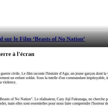
sur le Film ‘Beasts of No Nation’
uerre à l'écran
erre civile. Le film raconte l'histoire d'Agu, un jeune garçon dont la v
dement un enfant soldat. Sous la tutelle d'un commandant impitoyable, in
a violence.
"Beasts of No Nation". Le réalisateur, Cary Joji Fukunaga, ne cherche pas
arder, mais elles sont essentielles pour nous faire comprendre l'horreur d