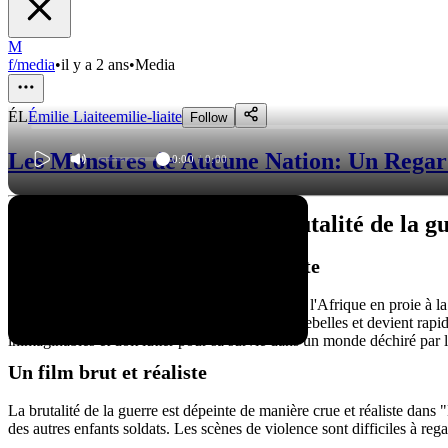
M
f/media
•
il y a 2 ans
•
Media
ÉL
Émilie Liaite
emilie-liaite
Follow
Les Monstres de Aucune Nation: Un Regard 
0:00
/
0:00
"Beasts of No Nation": la brutalité de la g
Une histoire poignante et troublante
"Beasts of No Nation" nous plonge au cœur de l'Afrique en proie à la gu
même, il est recruté de force par un groupe de rebelles et devient rapi
inimaginables et doit lutter pour sa survie dans un monde déchiré par l
Un film brut et réaliste
La brutalité de la guerre est dépeinte de manière crue et réaliste dans 
des autres enfants soldats. Les scènes de violence sont difficiles à reg