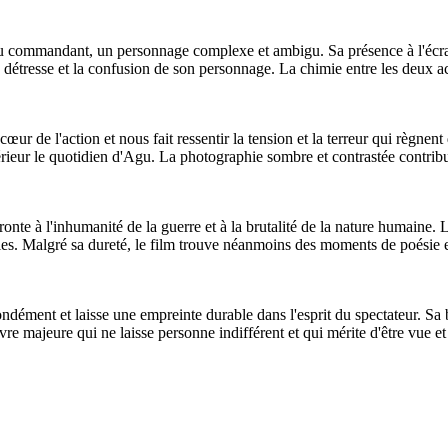
e du commandant, un personnage complexe et ambigu. Sa présence à l'écr
a détresse et la confusion de son personnage. La chimie entre les deux acte
r de l'action et nous fait ressentir la tension et la terreur qui règnen
ntérieur le quotidien d'Agu. La photographie sombre et contrastée contri
nte à l'inhumanité de la guerre et à la brutalité de la nature humaine. L'
es. Malgré sa dureté, le film trouve néanmoins des moments de poésie et
ément et laisse une empreinte durable dans l'esprit du spectateur. Sa br
uvre majeure qui ne laisse personne indifférent et qui mérite d'être vue et