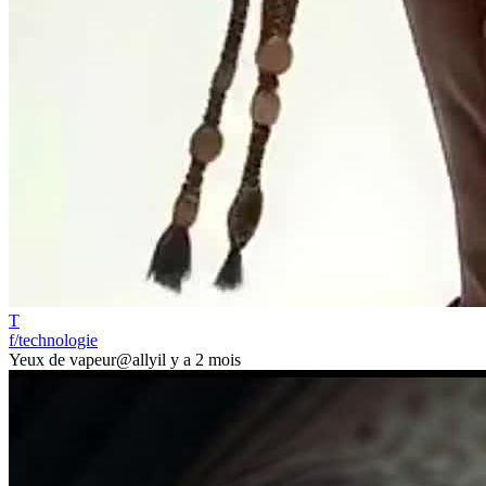
T
f/technologie
Yeux de vapeur
@ally
il y a 2 mois