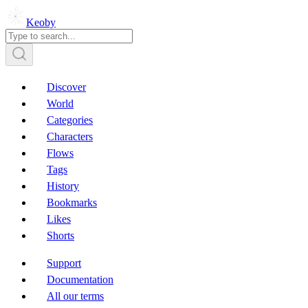
Keoby
Discover
World
Categories
Characters
Flows
Tags
History
Bookmarks
Likes
Shorts
Support
Documentation
All our terms