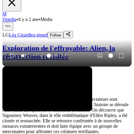
M
f/media
•
il y a 2 ans
•
Media
LG
Léa Girard
lea-girard
Follow
Exploration de l'effroyable: Alien, la
résurrection revisitée
0:00
/
0:00
Alien, la résurrection
Un scénario intriguant
Dans ce quatrième volet de la saga Alien, les spectateurs sont
plongés dans un univers sombre et angoissant. L'histoire se déroule
deux cents ans après les événements d'Alien 3. On découvre que
Sigourney Weaver, dans le rôle emblématique d'Ellen Ripley, a été
clonée et ressuscitée. Elle se retrouve confrontée à de nouvelles
menaces extraterrestres et doit faire équipe avec un groupe de
mercenaires pour affronter ces créatures terrifiantes.