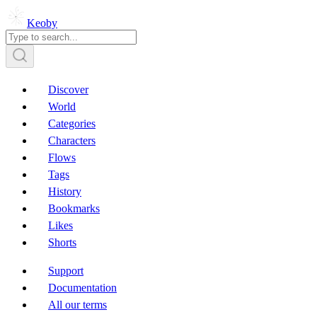
Keoby
Discover
World
Categories
Characters
Flows
Tags
History
Bookmarks
Likes
Shorts
Support
Documentation
All our terms