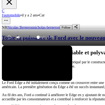
C
f/automobile
•
il y a 2 ans
•
Car
NB
Nicolas Bergeron
nicholas-bergeron
Follow
Toute la puissance de Ford avec le nouvea
0:00
/
0:00
Le Ford Edge : Un véhicule fiable et polyv
Le Ford Edge est un SUV de taille moyenne fabriqué par le constructeu
l'un des modèles les plus populaires de la marque.
Historique du modèle
Le Ford Edge a été initialement conçu comme un crossover entre une v
américain. La première génération du Edge a été un succès instantané
Au fil des ans, Ford a continué à améliorer le Edge en y ajoutant de n
accueillie par les consommateurs et a contribué à renforcer la réputati