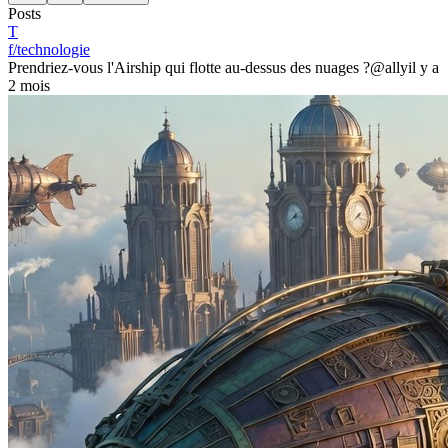
Posts
T
f/technologie
Prendriez-vous l'Airship qui flotte au-dessus des nuages ?
@ally
il y a
2 mois