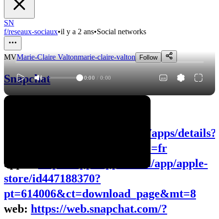
SN
f/reseaux-sociaux
•
il y a 2 ans
•
Social networks
MV
Marie-Claire Valton
marie-claire-valton
Follow
Snapchat
0:00
/
0:00
download:
android:
https://play.google.com/store/apps/details?
id=com.snapchat.android&hl=fr
apple:
https://apps.apple.com/app/apple-
store/id447188370?
pt=614006&ct=download_page&mt=8
web:
https://web.snapchat.com/?