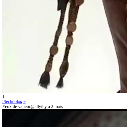
T
f/technologie
Yeux de vapeur
@ally
il y a 2 mois