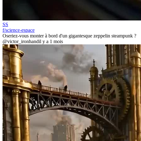
SS
f/science-espace
Oseriez-vous monter à bord d'un gigantesque zeppelin steampunk ?
@victor_ironhand
il y a 1 mois