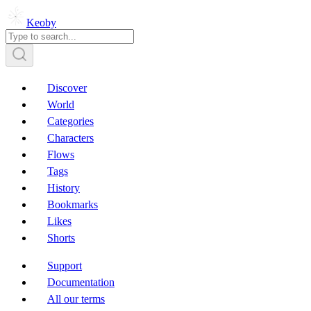
Keoby
Discover
World
Categories
Characters
Flows
Tags
History
Bookmarks
Likes
Shorts
Support
Documentation
All our terms