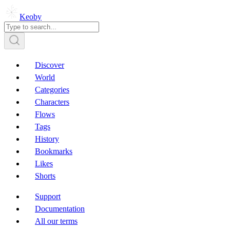
Keoby
Discover
World
Categories
Characters
Flows
Tags
History
Bookmarks
Likes
Shorts
Support
Documentation
All our terms