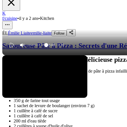
K
f/cuisine
•
il y a 2 ans
•
Kitchen
ÉL
Émilie Liaite
emilie-liaite
Follow
Savoureuse Pâte à Pizza : Secrets d'une R
0:00
/
0:00
Vous rêvez de préparer une délicieuse pizza
Ne cherchez pas plus loin ! Suivez notre recette de pâte à pizza infaill
Ingrédients nécessaires
Pour la pâte à pizza, vous aurez besoin de :
350 g de farine tout usage
1 sachet de levure de boulanger (environ 7 g)
1 cuillère à café de sucre
1 cuillère à café de sel
200 ml d'eau tiède
2 cuillères à soupe d'huile d'olive