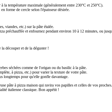
ur à la température maximale (généralement entre 230°C et 250°C).
a en forme de cercle selon l'épaisseur désirée.
, viandes, etc.) sur la pâte étalée.
zza préchauffée et enfournez pendant environ 10 à 12 minutes, ou jusqu'à
e la découper et de la déguster !
rbes séchées comme de l'origan ou du basilic à la pâte.
lète, à pizza, etc.) pour varier la texture de votre pâte.
lus longtemps pour qu'elle gonfle davantage.
use pâte à pizza maison qui ravira vos papilles et celles de vos proches.
lité italienne classique. Bon appétit !