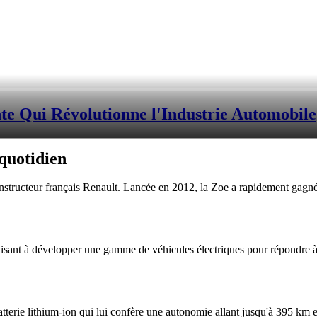
te Qui Révolutionne l'Industrie Automobile
quotidien
nstructeur français Renault. Lancée en 2012, la Zoe a rapidement gagné
visant à développer une gamme de véhicules électriques pour répondre à 
tterie lithium-ion qui lui confère une autonomie allant jusqu'à 395 km