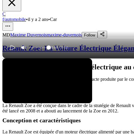
C
f/automobile
•
il y a 2 ans
•
Car
MD
Maxime Duvernois
maxime-duvernois
Follow
Renault Zoe: La Voiture Électrique Élégan
0:00
/
0:00
La Renault Zoe: une voiture électrique au 
La Renault Zoe est une voiture électrique compacte produite par le co
idéal pour une utilisation urbaine et périurbaine.
Historique du modèle
La Renault Zoe a été conçue dans le cadre de la stratégie de Renault 
été lancé en 2008 et a abouti au lancement de la Zoe en 2012.
Conception et caractéristiques
La Renault Zoe est équipée d'un moteur électrique alimenté par une ba