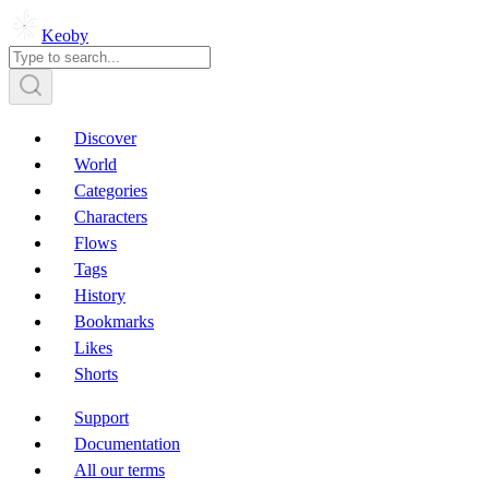
Keoby
Discover
World
Categories
Characters
Flows
Tags
History
Bookmarks
Likes
Shorts
Support
Documentation
All our terms