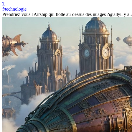
T
f/technologie
Prendriez-vous l'Airship qui flotte au-dessus des nuages ?
@ally
il y a