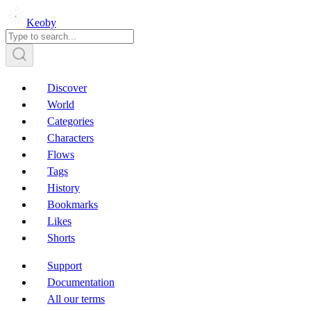
Keoby
Discover
World
Categories
Characters
Flows
Tags
History
Bookmarks
Likes
Shorts
Support
Documentation
All our terms