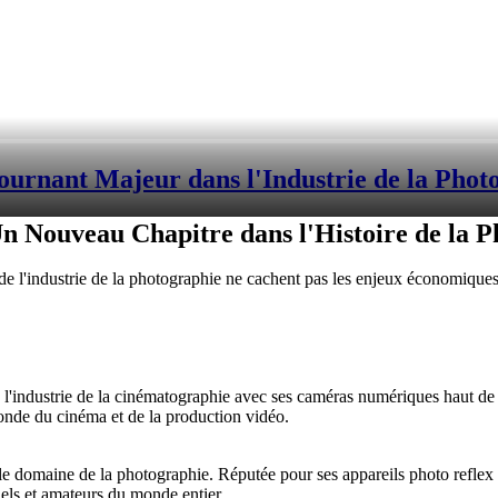
ournant Majeur dans l'Industrie de la Phot
n Nouveau Chapitre dans l'Histoire de la 
e l'industrie de la photographie ne cachent pas les enjeux économiques d
'industrie de la cinématographie avec ses caméras numériques haut de
nde du cinéma et de la production vidéo.
domaine de la photographie. Réputée pour ses appareils photo reflex nu
els et amateurs du monde entier.