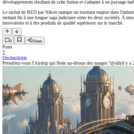
développements résultant de cette fusion et s'adapter à un paysage indu
Le rachat de RED par Nikon marque un tournant majeur dans l'industri
mettant fin à une longue saga judiciaire entre les deux sociétés. À me
innovations et à des produits de qualité supérieure sur le marché.
0
Share
Posts
T
f/technologie
Prendriez-vous l'Airship qui flotte au-dessus des nuages ?
@ally
il y a