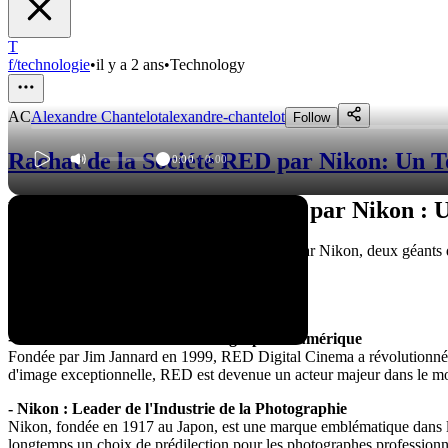
T
f/technologie
•
il y a 2 ans
•
Technology
AC
Alexandre Chantelot
alexandre-chantelot
Follow
Rachat de la Société RED par Nikon: Un T
0:00
/
0:00
Le Rachat de la Société RED par Nikon : U
Les implications du rachat de la société RED par Nikon, deux géants d
actions en justice entre elles.
Les Origines de RED et de Nikon
- RED : Pionnier de la Cinématographie Numérique
Fondée par Jim Jannard en 1999, RED Digital Cinema a révolutionné l
d'image exceptionnelle, RED est devenue un acteur majeur dans le mo
- Nikon : Leader de l'Industrie de la Photographie
Nikon, fondée en 1917 au Japon, est une marque emblématique dans le 
longtemps un choix de prédilection pour les photographes professionn