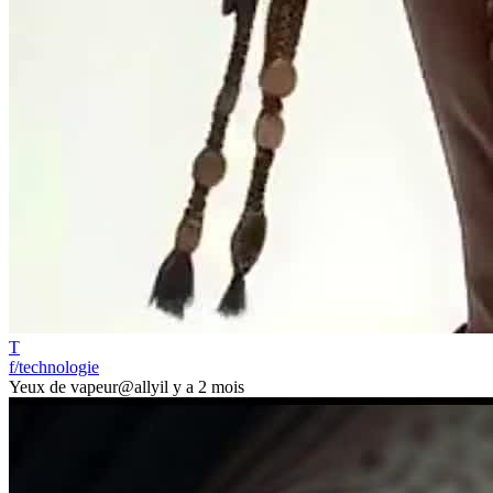
T
f/technologie
Yeux de vapeur
@ally
il y a 2 mois