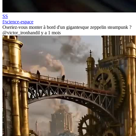
SS
f/science-espace
Oseriez-vous monter à bord d'un gigantesque zeppelin steampunk ?
@victor_ironhand
il y a 1 mois