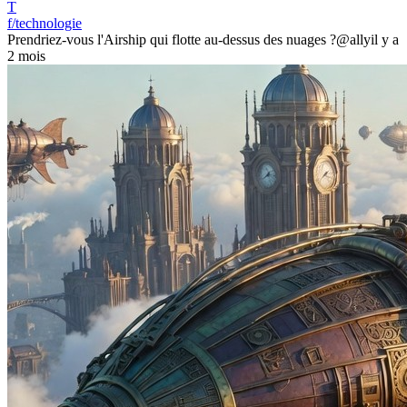
T
f/technologie
Prendriez-vous l'Airship qui flotte au-dessus des nuages ?
@ally
il y a
2 mois