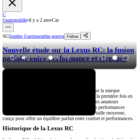
C
f/automobile
•
il y a 2 ans
•
Car
SG
Sophie Guerra
sophie-guerra
Follow
Nouvelle étude sur la Lexus RC: la fusion
parfaite entre performance et élégance
0:00
/
0:00
La voiture Lexus RC
La Lexus RC est une voiture de luxe produite par la marque
japonaise Lexus, filiale de Toyota. Lancée pour la première fois en
2014, la RC a immédiatement attiré l'attention des amateurs
d'automobiles grâce à son design élégant et à ses performances
impressionnantes. Il s'agit d'un coupé sportif de taille moyenne,
conçu pour offrir un équilibre parfait entre confort et performances.
Historique de la Lexus RC