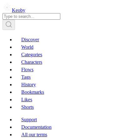
Keoby
Discover
World
Categories
Characters
Flows
Tags
History
Bookmarks
Likes
Shorts
Support
Documentation
All our terms