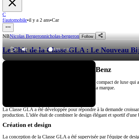
C
f/automobile
•
il y a 2 ans
•
Car
NB
Nicolas Bergeron
nicholas-bergeron
Follow
Le Chic de la Classe GLA : Le Nouveau B
0:00
/
0:00
La Classe GLA de Mercedes-Benz
La Classe GLA de Mercedes-Benz est un SUV compact de luxe qui a été
popularité et est devenu l'un des best-sellers de la marque.
Histoire du modèle
La Classe GLA a été développée pour répondre à la demande croissant
production. L'idée était de combiner le design élégant et sportif d'une
Création et design
La conception de la Classe GLA a été supervisée par l'équipe de desig