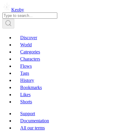
Keoby
Discover
World
Categories
Characters
Flows
Tags
History
Bookmarks
Likes
Shorts
Support
Documentation
All our terms