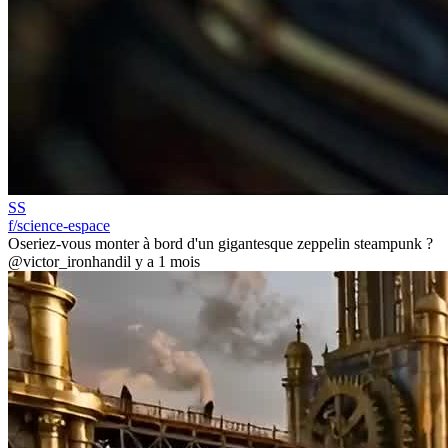
SS
f/science-espace
Oseriez-vous monter à bord d'un gigantesque zeppelin steampunk ?
@victor_ironhand
il y a 1 mois