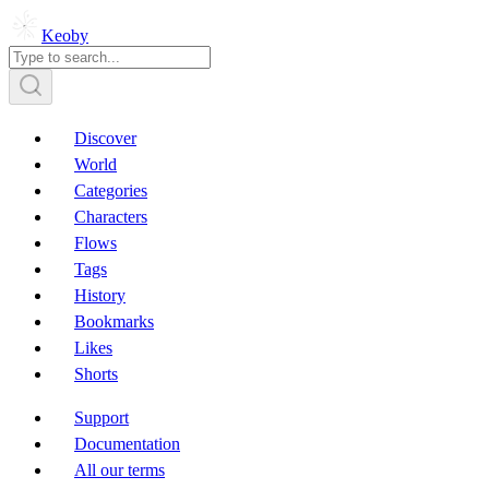
Keoby
Discover
World
Categories
Characters
Flows
Tags
History
Bookmarks
Likes
Shorts
Support
Documentation
All our terms