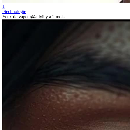
T
f/technologie
Yeux de vapeur
@ally
il y a 2 mois