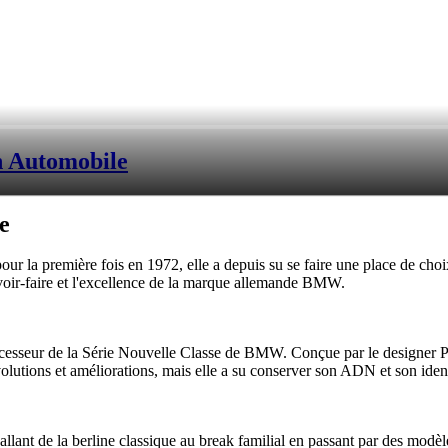
n Automobile
e
r la première fois en 1972, elle a depuis su se faire une place de choix
avoir-faire et l'excellence de la marque allemande BMW.
uccesseur de la Série Nouvelle Classe de BMW. Conçue par le designer 
utions et améliorations, mais elle a su conserver son ADN et son identi
lant de la berline classique au break familial en passant par des modèle