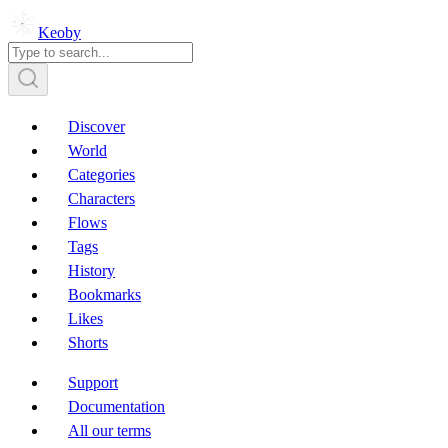
Keoby
Discover
World
Categories
Characters
Flows
Tags
History
Bookmarks
Likes
Shorts
Support
Documentation
All our terms