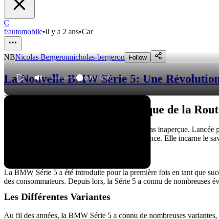
C
f/automobile
•
il y a 2 ans
•
Car
NB
Nicolas Bergeron
nicholas-bergeron
Follow
La Nouvelle BMW Série 5: Une Révolutio
0:00
/
0:00
La BMW Série 5 : Un Classique de la Rout
La BMW Série 5 est une voiture qui ne passe pas inaperçue. Lancée pou
pour ses performances, son confort et son élégance. Elle incarne le s
Historique de la Série 5
La BMW Série 5 a été introduite pour la première fois en tant que s
des consommateurs. Depuis lors, la Série 5 a connu de nombreuses évol
Les Différentes Variantes
Au fil des années, la BMW Série 5 a connu de nombreuses variantes, al