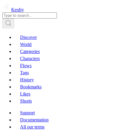
Keoby
Discover
World
Categories
Characters
Flows
Tags
History
Bookmarks
Likes
Shorts
Support
Documentation
All our terms