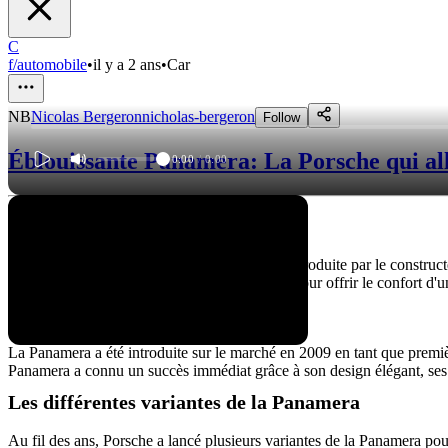
C
f/automobile
•
il y a 2 ans
•
Car
NB
Nicolas Bergeron
nicholas-bergeron
Follow
Éblouissante Panamera: La Porsche qui all
0:00
/
0:00
La Panamera de Porsche
La Porsche Panamera est une voiture de luxe produite par le construct
impressionnantes. La Panamera a été conçue pour offrir le confort d'u
Historique de la Panamera
La Panamera a été introduite sur le marché en 2009 en tant que premi
Panamera a connu un succès immédiat grâce à son design élégant, ses 
Les différentes variantes de la Panamera
Au fil des ans, Porsche a lancé plusieurs variantes de la Panamera pou