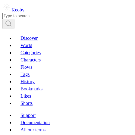
Keoby
Discover
World
Categories
Characters
Flows
Tags
History
Bookmarks
Likes
Shorts
Support
Documentation
All our terms