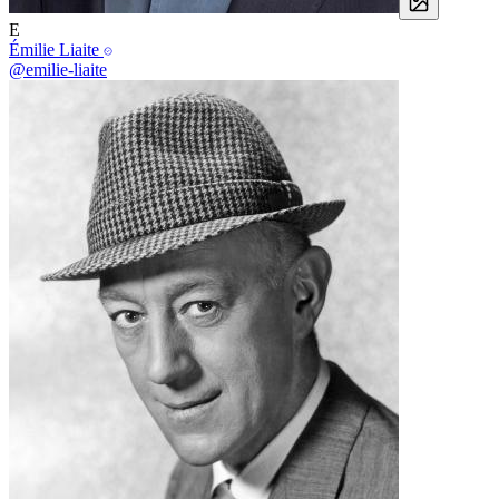
E
Émilie Liaite
@emilie-liaite