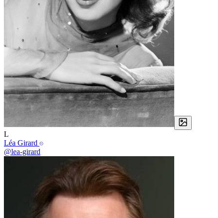
L
Léa Girard
@lea-girard