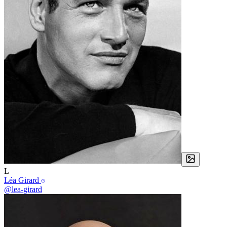
L
Léa Girard
@lea-girard