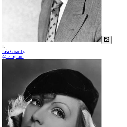
L
Léa Girard
@lea-girard