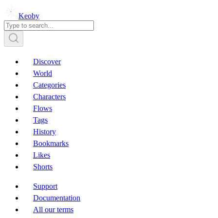
Keoby
Discover
World
Categories
Characters
Flows
Tags
History
Bookmarks
Likes
Shorts
Support
Documentation
All our terms