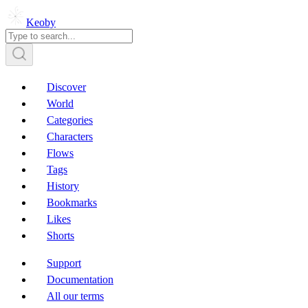
Keoby
Discover
World
Categories
Characters
Flows
Tags
History
Bookmarks
Likes
Shorts
Support
Documentation
All our terms