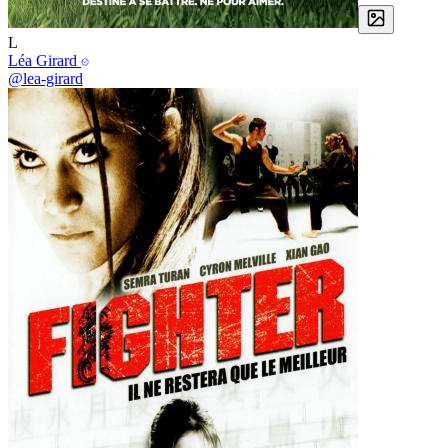
L
Léa Girard
@lea-girard