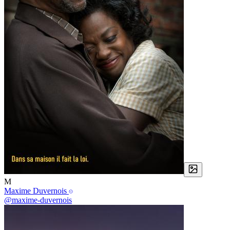
M
Maxime Duvernois
@maxime-duvernois