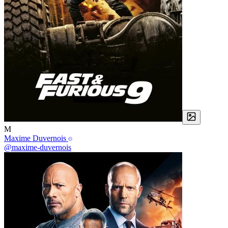
M
Maxime Duvernois
@maxime-duvernois