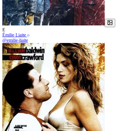
E
Émilie Liaite
@emilie-liaite