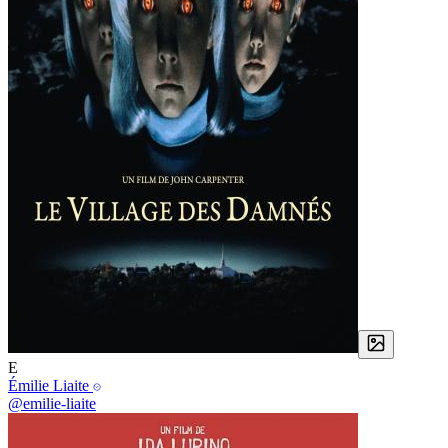
E
Émilie Liaite
@emilie-liaite