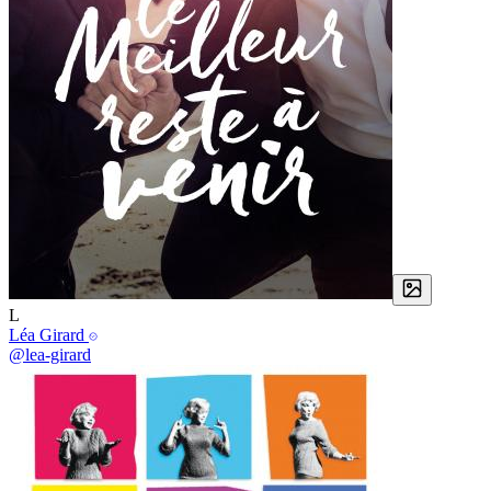
L
Léa Girard
@lea-girard