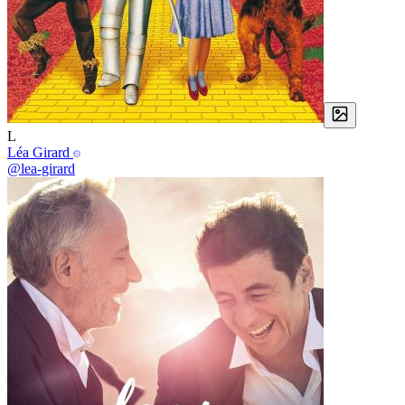
L
Léa Girard
@lea-girard