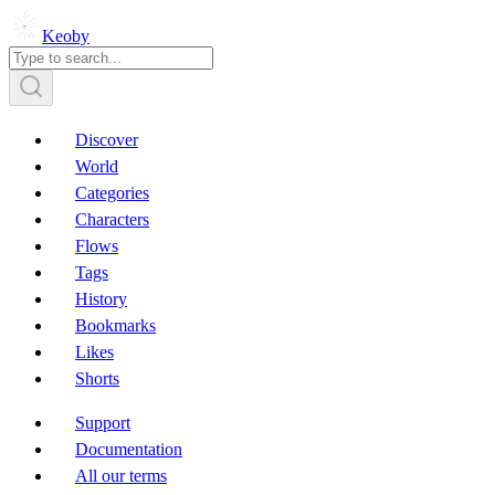
Keoby
Discover
World
Categories
Characters
Flows
Tags
History
Bookmarks
Likes
Shorts
Support
Documentation
All our terms