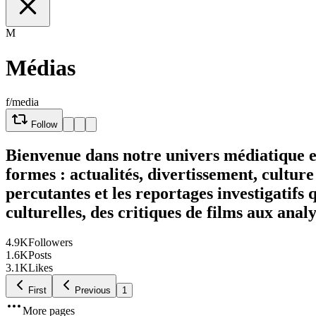
M
Médias
f/media
Follow
Bienvenue dans notre univers médiatique en
formes : actualités, divertissement, culture
percutantes et les reportages investigatif
culturelles, des critiques de films aux anal
4.9K
Followers
1.6K
Posts
3.1K
Likes
First
Previous
1
More pages