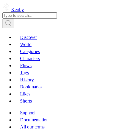
Keoby
Discover
World
Categories
Characters
Flows
Tags
History
Bookmarks
Likes
Shorts
Support
Documentation
All our terms