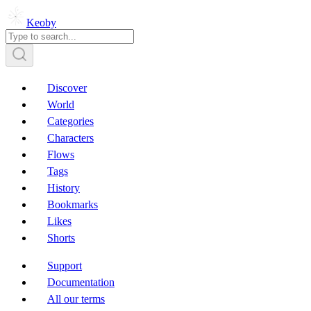
Keoby
Discover
World
Categories
Characters
Flows
Tags
History
Bookmarks
Likes
Shorts
Support
Documentation
All our terms