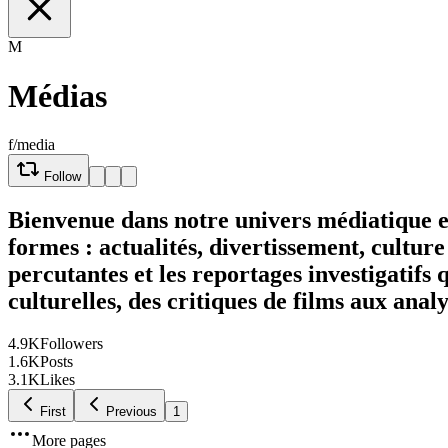
M
Médias
f/media
Follow
Bienvenue dans notre univers médiatique en
formes : actualités, divertissement, culture
percutantes et les reportages investigatif
culturelles, des critiques de films aux anal
4.9K
Followers
1.6K
Posts
3.1K
Likes
First
Previous
1
More pages