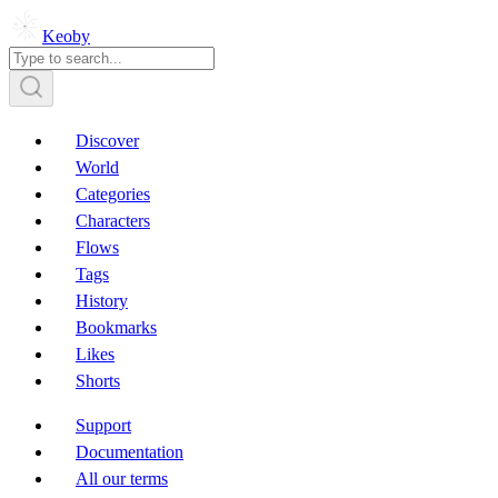
Keoby
Discover
World
Categories
Characters
Flows
Tags
History
Bookmarks
Likes
Shorts
Support
Documentation
All our terms