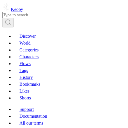
Keoby
Discover
World
Categories
Characters
Flows
Tags
History
Bookmarks
Likes
Shorts
Support
Documentation
All our terms