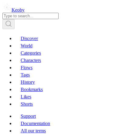
Keoby
Discover
World
Categories
Characters
Flows
Tags
History
Bookmarks
Likes
Shorts
Support
Documentation
All our terms