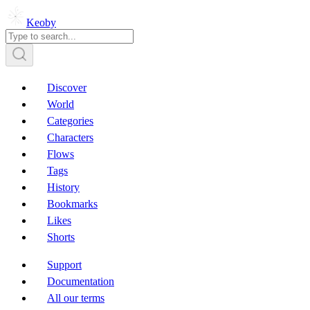
Keoby
Discover
World
Categories
Characters
Flows
Tags
History
Bookmarks
Likes
Shorts
Support
Documentation
All our terms