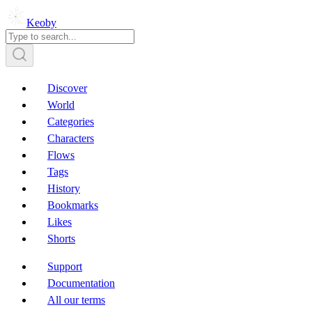
Keoby
Discover
World
Categories
Characters
Flows
Tags
History
Bookmarks
Likes
Shorts
Support
Documentation
All our terms