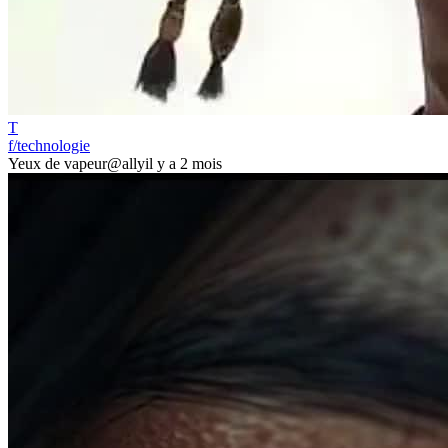
T
f/technologie
Yeux de vapeur
@ally
il y a 2 mois