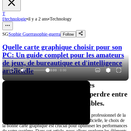
T
f/technologie
•
il y a 2 ans
•
Technology
SG
Sophie Guerra
sophie-guerra
Follow
Quelle carte graphique choisir pour son
PC: Un guide complet pour les amateurs
de jeux, de bureautique et d'intelligence
artificielle
0:00
/
0:00
Dans le vaste monde des cartes
graphiques, il est facile de se perdre entre
les différentes options disponibles.
Que vous soyez un passionné de jeux vidéo, un professionnel de la
bureautique ou un chercheur en intelligence artificielle, le choix de
la bonne carte graphique est crucial pour optimiser les performances
de votre système. Dans cet article, nous allons explorer les éléments