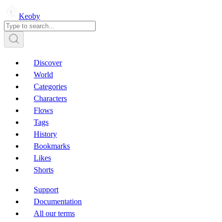
Keoby
Discover
World
Categories
Characters
Flows
Tags
History
Bookmarks
Likes
Shorts
Support
Documentation
All our terms