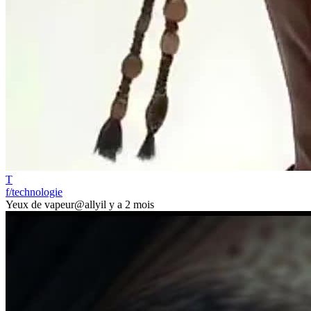
T
f/technologie
Yeux de vapeur
@ally
il y a 2 mois