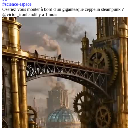
f/science-espace
Oseriez-vous monter à bord d'un gigantesque zeppelin steampunk ?
@victor_ironhand
il y a 1 mois