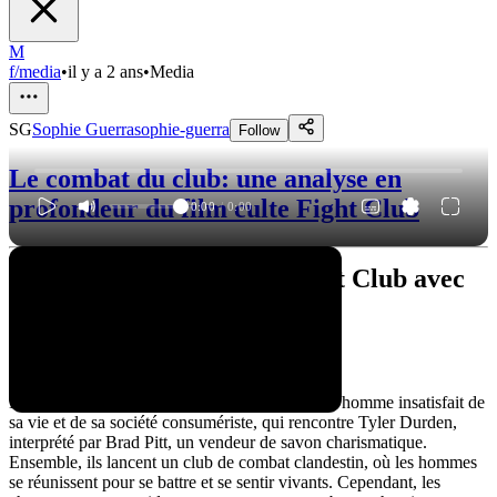
M
f/media
•
il y a 2 ans
•
Media
SG
Sophie Guerra
sophie-guerra
Follow
Le combat du club: une analyse en
profondeur du film culte Fight Club
0:00
/
0:00
Analyse approfondie de Fight Club avec
Edward Norton
Synopsis
Dans "Fight Club", Edward Norton incarne un homme insatisfait de
sa vie et de sa société consumériste, qui rencontre Tyler Durden,
interprété par Brad Pitt, un vendeur de savon charismatique.
Ensemble, ils lancent un club de combat clandestin, où les hommes
se réunissent pour se battre et se sentir vivants. Cependant, les